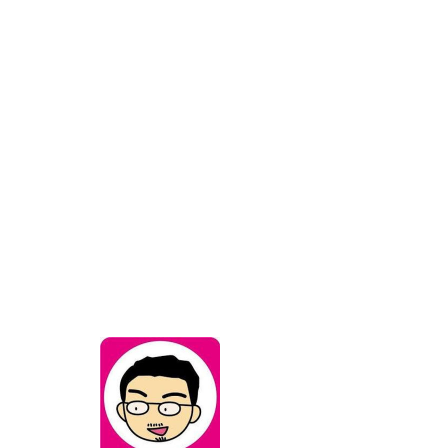
UESUGI
TAKASHI
その他
フォローする
Amtrak com