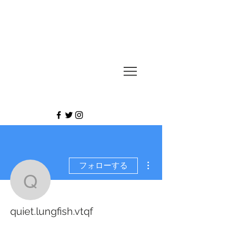
UESUGI
TAKASHI
その他
フォローする
quiet.lungfish.vtqf
quiet.lungfish.vtqf