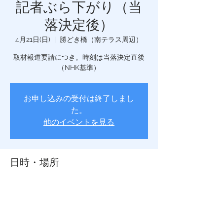
記者ぶら下がり（当
落決定後）
4月21日(日)
  |  
勝どき橋（南テラス周辺）
取材報道要請につき。時刻は当落決定直後
（NHK基準）
お申し込みの受付は終了しまし
た。
他のイベントを見る
日時・場所
2019年4月21日 20:00
勝どき橋（南テラス周辺）, 日本、〒104-
0045 東京都中央区勝どき1丁目