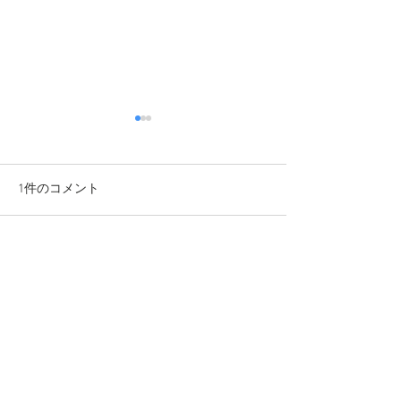
1件のコメント
【感謝】オプエド
コメントを追加…
【ご報告】立花孝志氏と
の訴訟終結のお知らせ
最新順
unknownytube
2025年2月20日
Kaiser OTC benefits
 provide members 