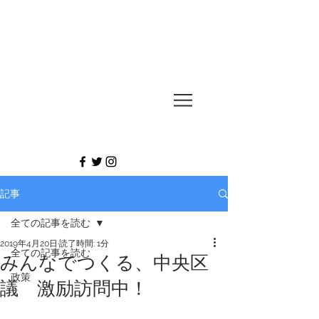
UESUGI
TAKASHI
記事
全ての記事を読む
2019年4月20日
読了時間: 1分
全ての記事を読む
みんなでつくる、中央区
政策
議 激励訪問中！