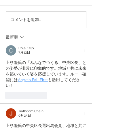
【感謝】オプエド
コメントを追加…
【ご報告】立花孝志氏と
の訴訟終結のお知らせ
最新順
Cole Kelp
7月12日
上杉隆氏の「みんなでつくる、中央区長」と
の姿勢が非常に印象的です。地域と共に未来
を築いていく姿を応援しています。ルート確
認には
Angels Fall First
も活用してくださ
い！
いいね！
返信
Jiathdom Chain
6月25日
上杉隆氏の中央区長選出馬会見、地域と共に