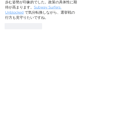
歩む姿勢が印象的でした。政策の具体性に期
待が高まります。
Subway Surfers 
Unblocked
 で気分転換しながら、選挙戦の
行方も見守りたいですね。
いいね！
返信
stephanie
2025年12月10日
「みんなでつくる、中央区長」という姿勢が
心強いですね—
Dwarf Eats Mountain
のよう
に一歩ずつ積み上げ、区民と共に未来を切り
拓いてください。
いいね！
返信
stephanie
2025年12月10日
中央区長選への決意表明、地域と共につくる
姿勢が伝わり心強いです—
Creepy Dates
の
ように一歩ごとに信頼を積み重ね、区民と物