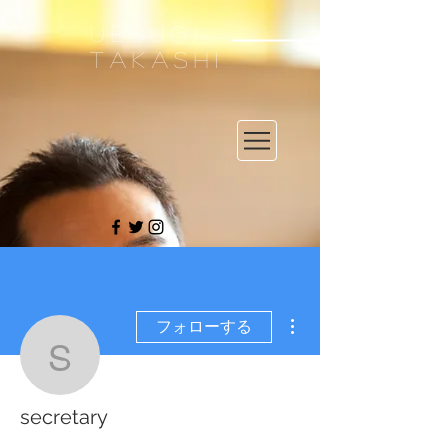
UESUGI
TAKASHI
その他
フォローする
secretary
secretary