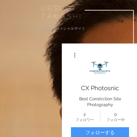
UESUGI
TAKASHI
Top
ア
上杉隆オフィシャルサイト
その他
CX Photosnic
Best Constrction Site
Photography
2
0
フォロワー
フォロー中
フォローする