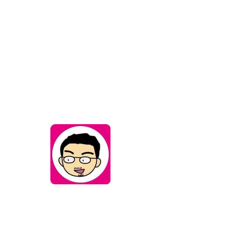
UESUGI
TAKASHI
その他
フォローする
Jerry Campbell Football