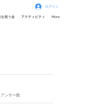
ログイン
復を祝う会
アクティビティ
More
トアンサー数