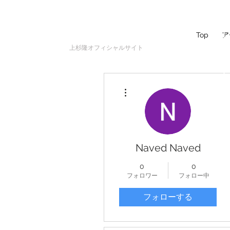
UESUGI
TAKASHI
Top
ア
上杉隆オフィシャルサイト
その他
Naved Naved
0
0
フォロワー
フォロー中
フォローする