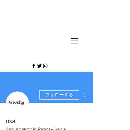
UESUGI
TAKASHI
その他
フォローする
usa
Seo Agency in Pennsylvania