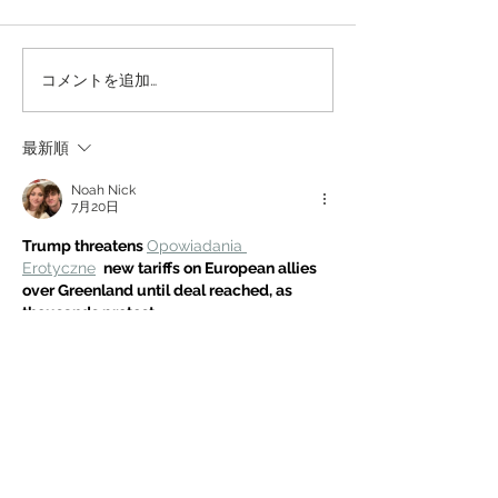
【感謝】オプエド
コメントを追加…
【ご報告】立花孝志氏と
の訴訟終結のお知らせ
最新順
Noah Nick
7月20日
Trump threatens 
Opowiadania 
Erotyczne
new tariffs on European allies 
over Greenland until deal reached, as 
thousands protest
もっと見る
いいね！
返信
Noah Nick
7月20日