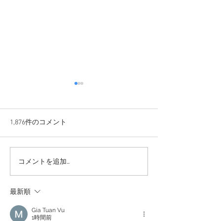
1,876件のコメント
【感謝】オプエド
コメントを追加…
【ご報告】立花孝志氏と
の訴訟終結のお知らせ
最新順
Gia Tuan Vu
1時間前