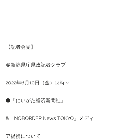
【記者会見】
＠新潟県庁県政記者クラブ
2022年6月10日（金）14時～
⚫「にいがた経済新聞社」
&「NOBORDER News TOKYO」メディ
ア提携について