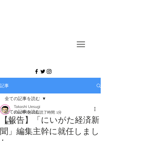
UESUGI
TAKASHI
記事
全ての記事を読む
Takashi Uesugi
全ての記事を読む
2022年6月10日
読了時間: 1分
【報告】「にいがた経済新
政策
聞」編集主幹に就任しまし