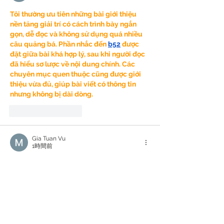
Tôi thường ưu tiên những bài giới thiệu 
nền tảng giải trí có cách trình bày ngắn 
gọn, dễ đọc và không sử dụng quá nhiều 
câu quảng bá. Phần nhắc đến 
b52
 được 
đặt giữa bài khá hợp lý, sau khi người đọc 
đã hiểu sơ lược về nội dung chính. Các 
chuyên mục quen thuộc cũng được giới 
thiệu vừa đủ, giúp bài viết có thông tin 
nhưng không bị dài dòng.
いいね！
返信
Gia Tuan Vu
1時間前
Thấy dạo này cụm từ 
Go88
 xuất hiện khá 
nhiều trên bảng tin của các hội nhóm, sẵn 
tiện mình bấm vào ngó thử cấu trúc trang 
web. Khá bất ngờ là web load rất mượt, 
không có tình trạng bị lag hay nhồi nhét 
banner rối rắm gây mất tập trung. Nhìn 
chung cách họ tối ưu hiển thị rất thân thiện 